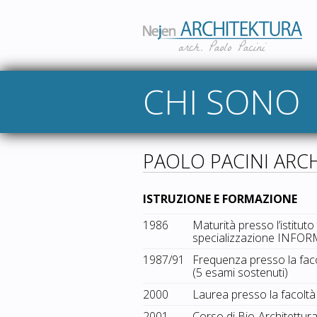
CHI SONO
PAOLO PACINI ARC
ISTRUZIONE E FORMAZIONE
1986
Maturità presso l’istit
specializzazione INFO
1987/91
Frequenza presso la facol
(5 esami sostenuti)
2000
Laurea presso la facoltà 
2001
Corso di Bio-Architettura