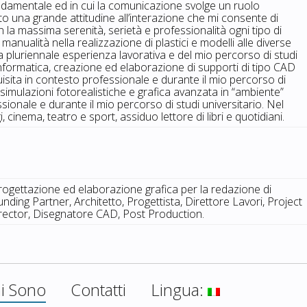
ndamentale ed in cui la comunicazione svolge un ruolo
ato una grande attitudine all’interazione che mi consente di
n la massima serenità, serietà e professionalità ogni tipo di
manualità nella realizzazione di plastici e modelli alle diverse
a pluriennale esperienza lavorativa e del mio percorso di studi
nformatica, creazione ed elaborazione di supporti di tipo CAD
sita in contesto professionale e durante il mio percorso di
 simulazioni fotorealistiche e grafica avanzata in “ambiente”
ionale e durante il mio percorso di studi universitario. Nel
 cinema, teatro e sport, assiduo lettore di libri e quotidiani.
progettazione ed elaborazione grafica per la redazione di
ding Partner, Architetto, Progettista, Direttore Lavori, Project
irector, Disegnatore CAD, Post Production.
i Sono
Contatti
Lingua: