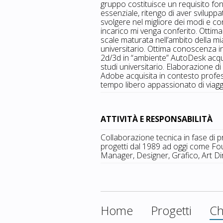
gruppo costituisce un requisito fo
essenziale, ritengo di aver svilupp
svolgere nel migliore dei modi e co
incarico mi venga conferito. Ottima 
scale maturata nell’ambito della mi
universitario. Ottima conoscenza i
2d/3d in “ambiente” AutoDesk acqui
studi universitario. Elaborazione di
Adobe acquisita in contesto profess
tempo libero appassionato di viaggi,
ATTIVITÀ E RESPONSABILITÀ
Collaborazione tecnica in fase di 
progetti dal 1989 ad oggi come Foun
Manager, Designer, Grafico, Art D
Home
Progetti
Ch