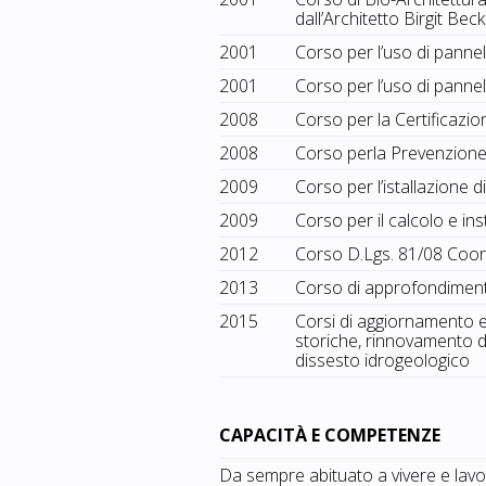
dall’Architetto Birgit Bec
2001
Corso per l’uso di pannel
2001
Corso per l’uso di pannell
2008
Corso per la Certificazi
2008
Corso perla Prevenzione
2009
Corso per l’istallazione d
2009
Corso per il calcolo e ins
2012
Corso D.Lgs. 81/08 Coord
2013
Corso di approfondimen
2015
Corsi di aggiornamento e
storiche, rinnovamento de
dissesto idrogeologico
CAPACITÀ E COMPETENZE
Da sempre abituato a vivere e lavorar