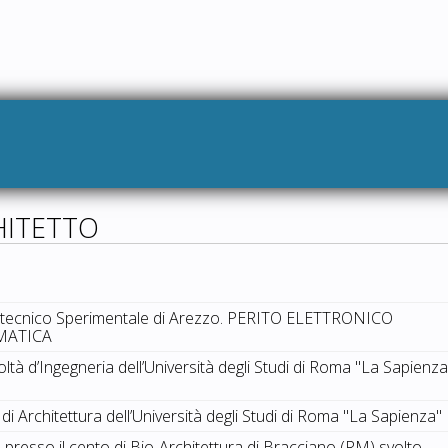
HITETTO
uto tecnico Sperimentale di Arezzo. PERITO ELETTRONICO
RMATICA
tà d’Ingegneria dell’Università degli Studi di Roma "La Sapienza
di Architettura dell’Università degli Studi di Roma "La Sapienza"
 presso il cento di Bio-Architettura di Bracciano (RM) svolto